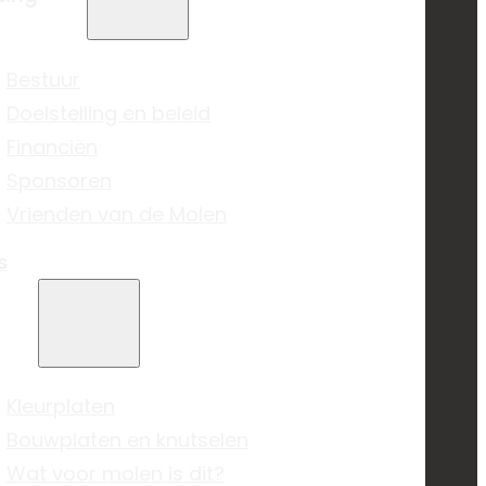
Bestuur
Doelstelling en beleid
Financiën
Sponsoren
Vrienden van de Molen
s
Kleurplaten
Bouwplaten en knutselen
Wat voor molen is dit?