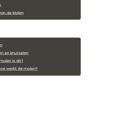
n
van de Molen
en
n en knutselen
molen is dit?
 Hoe werkt de molen?