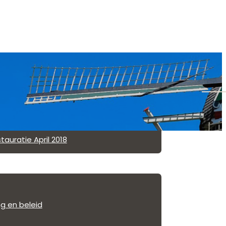
en
enis
ning van de molen
ie 2021
auratie April 2018
ng en beleid