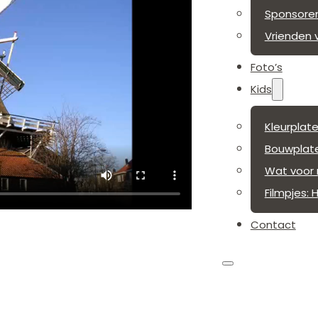
Sponsore
Vrienden 
Foto’s
Kids
Kleurplat
Bouwplate
Wat voor 
Filmpjes:
Contact