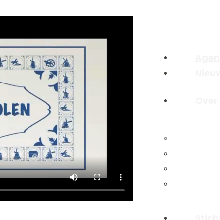
Agen
Nieu
Over
Stich