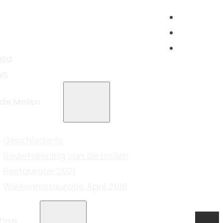
da
ws
 de Molen
Geschiedenis
Bouwtekening van de molen
Restauratie 2021
Wiekenrestauratie April 2018
ting