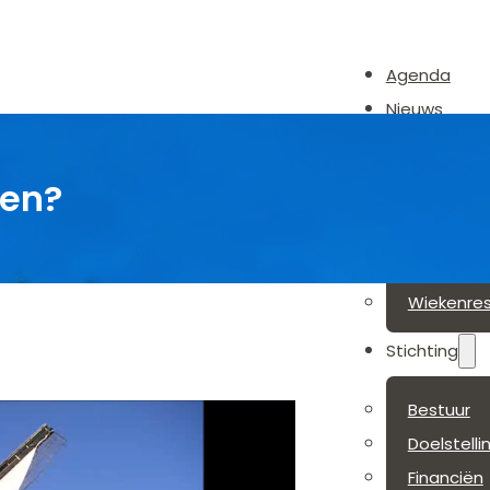
Agenda
Nieuws
Over de Mol
len?
Geschied
Bouwteke
Restaurat
Wiekenrest
Stichting
Bestuur
Doelstelli
Financiën